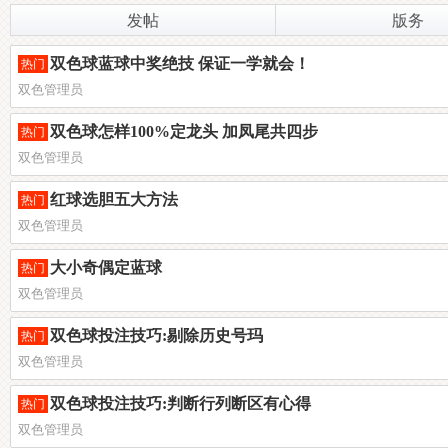
发帖
版务
双色球蓝球中奖绝技 保证一学就会！
热门
双色管理员
双色球怎样100%定龙头 加凤尾共四步
热门
双色管理员
红球选胆五大方法
热门
双色管理员
大小奇偶定蓝球
热门
双色管理员
双色球投注技巧:剔除历史号玛
热门
双色管理员
双色球投注技巧:判断行列断区有心得
热门
双色管理员