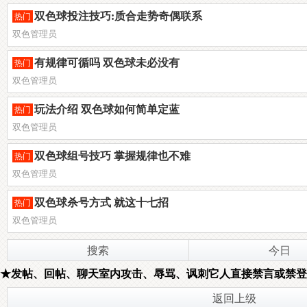
双色球投注技巧:质合走势奇偶联系
热门
双色管理员
有规律可循吗 双色球未必没有
热门
双色管理员
玩法介绍 双色球如何简单定蓝
热门
双色管理员
双色球组号技巧 掌握规律也不难
热门
双色管理员
双色球杀号方式 就这十七招
热门
双色管理员
搜索
今日
★发帖、回帖、聊天室内攻击、辱骂、讽刺它人直接禁言或禁登
返回上级