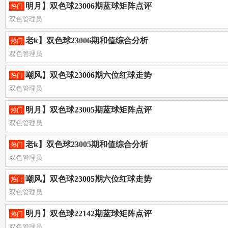
明月】双色球23006期蓝球矩阵点评
热门
双色管理员
老k】双色球23006期和值综合分析
热门
双色管理员
嘲风】双色球23006期六位红球走势
热门
双色管理员
明月】双色球23005期蓝球矩阵点评
热门
双色管理员
老k】双色球23005期和值综合分析
热门
双色管理员
嘲风】双色球23005期六位红球走势
热门
双色管理员
明月】双色球22142期蓝球矩阵点评
热门
双色管理员