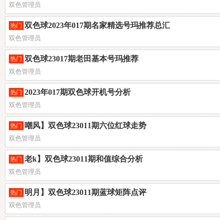
双色管理员
双色球2023年017期名家精选号玛推荐总汇
热门
双色管理员
双色球23017期老田基本号玛推荐
热门
双色管理员
2023年017期双色球开机号分析
热门
双色管理员
嘲风】双色球23011期六位红球走势
热门
双色管理员
老k】双色球23011期和值综合分析
热门
双色管理员
明月】双色球23011期蓝球矩阵点评
热门
双色管理员