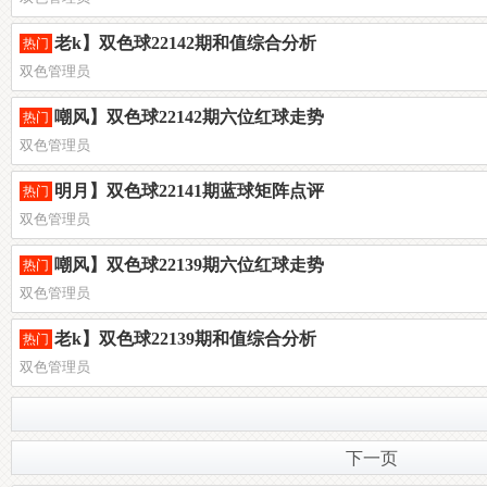
老k】双色球22142期和值综合分析
热门
双色管理员
嘲风】双色球22142期六位红球走势
热门
双色管理员
明月】双色球22141期蓝球矩阵点评
热门
双色管理员
嘲风】双色球22139期六位红球走势
热门
双色管理员
老k】双色球22139期和值综合分析
热门
双色管理员
下一页